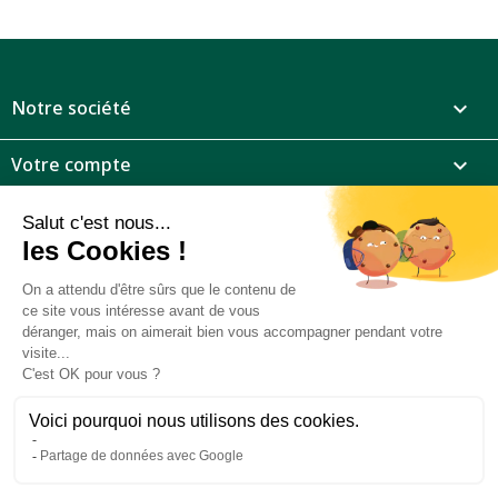
Notre société

Votre compte

Informations

Marchand approuvé par la Société des Avis Garantis,
cliquez ici
pour vérifier
.
®
2026 - Daphbio
-
Piloté par ubimedia.fr
Nos partenaires:
-